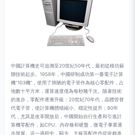
中國計算機史可追溯至20世紀50年代，最初從模仿蘇
聯技術起步。1958年，中國研制成功第一臺電子計算
機“103機”，使用了簡陋的電子管作為核心零配件，占
地數十平方米，運算速度僅為每秒幾千次。隨著技術
的進步，零配件逐漸升級：20世紀70年代，晶體管替
代電子管，使計算機體積縮小、穩定性提升；80年
代，尤其是改革開放后，中國開始自行生產和引進計
算機零配件，如CPU、內存條和硬盤，微電子事業逐
步發展。這一過程中，顯卡、主板等配件也從依賴進