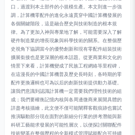
口，過渡到本土部件的小規模生產。本文則進一步強
調，計算機零配件的進化永遠貫穿中國計算機發展的
各個關鍵階段，這是融合歷史與技術制造的根本規
律。為了更加入神與專業地了解，可能需要深入了解
硬件制造業的增長現象與科學技術的關系。在整個歷
史視角下協調當今的優勢創新和現有零配件組裝技術
擴展銜接也是更深層的根本話題。從更商業和文化的
情景下來看，計算機變成了民族工程網絡等里程碑，
在這漫長的中國計算機普及歷史長時刻，各時期的零
配件更換邏輯也可為以后的創新技術提供動力基礎。
讓我們意識到認識計算機一定需要我們理性技術的組
成；我們要權衡記憶內核與各周邊微商來展開具體的
詳盡考核描繪，此文便不僅可能闡釋客觀痕跡也嘗試
推演驅動部分現在面對的新細分行業的拼考潛能與新
科研工藝能求發展的可能性層次，以便探討關聯配件
技術變革在整個歷程的全新模式管理賦能配合可持續