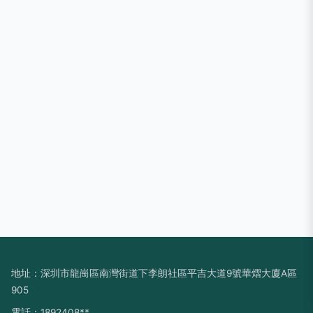
地址：深圳市龍崗區南灣街道下李朗社區平吉大道9號華熠大廈A區
905
電話：1892408**